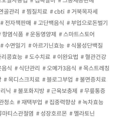
브오일사용법
집콕알바
크몽재능판매
연골관리
찜질치료
cbti
거북목자세
전자책판매
고단백음식
부업으로돈벌기
항염식품
운동영양제
스마트스토어
수면일기
아르기닌효능
식물성단백질
아리콩효능
도수치료
이완요법
혈관건강
은음식
식단관리
오메가3음식
목스트레칭
강
목디스크치료
블로그부업
불면증치료
클리닉
불포화지방
근육보충제
무릎통증
관청소
재택부업
집중력향상
녹차효능
류마티스관절염
성장호르몬
멜라토닌