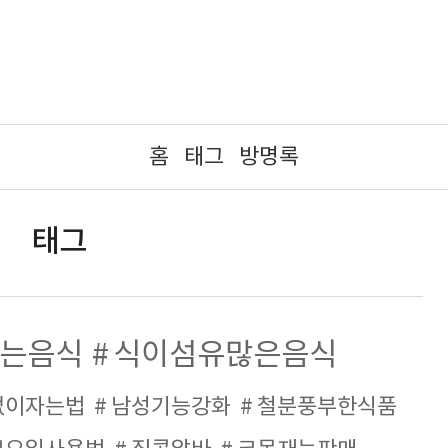
홈
태그
방명록
태그
는음식
식이섬유많은음식
없이자는법
남성기능강화
철분풍부한식품