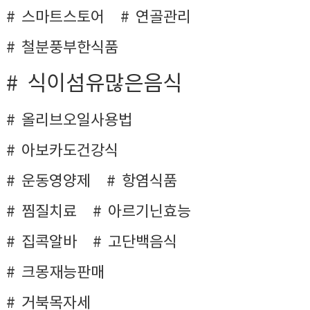
스마트스토어
연골관리
철분풍부한식품
식이섬유많은음식
올리브오일사용법
아보카도건강식
운동영양제
항염식품
찜질치료
아르기닌효능
집콕알바
고단백음식
크몽재능판매
거북목자세