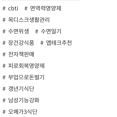
cbti
면역력영양제
목디스크생활관리
수면위생
수면일기
장건강식품
앱테크추천
전자책판매
피로회복영양제
부업으로돈벌기
갱년기식단
남성기능강화
오메가3식단