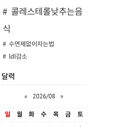
콜레스테롤낮추는음
식
수면제없이자는법
ldl감소
달력
«
2026/08
»
일
월
화
수
목
금
토