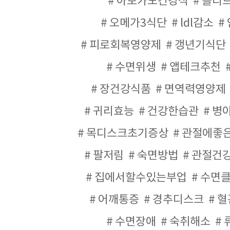
아보카도건강식
올리
오메가3식단
ldl감소
피로회복영양제
갱년기식단
수면위생
앱테크추천
장건강식품
면역력영양제
귀리효능
건강한습관
병
목디스크초기증상
관절에좋
팔저림
숙면방법
관절건
집에서할수있는부업
수면
어깨통증
경추디스크
혈
수면장애
숙취해소