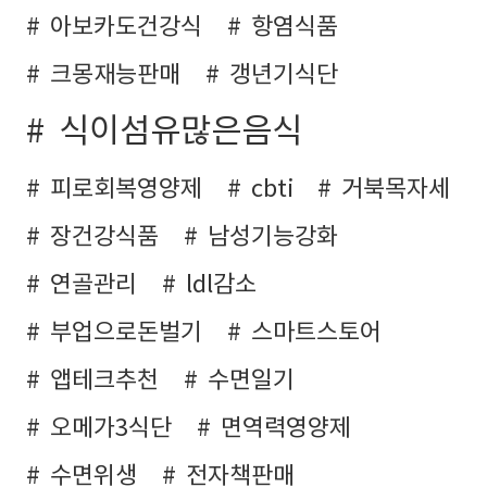
아보카도건강식
항염식품
크몽재능판매
갱년기식단
식이섬유많은음식
피로회복영양제
cbti
거북목자세
장건강식품
남성기능강화
연골관리
ldl감소
부업으로돈벌기
스마트스토어
앱테크추천
수면일기
오메가3식단
면역력영양제
수면위생
전자책판매