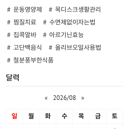
운동영양제
목디스크생활관리
찜질치료
수면제없이자는법
집콕알바
아르기닌효능
고단백음식
올리브오일사용법
철분풍부한식품
달력
«
2026/08
»
일
월
화
수
목
금
토