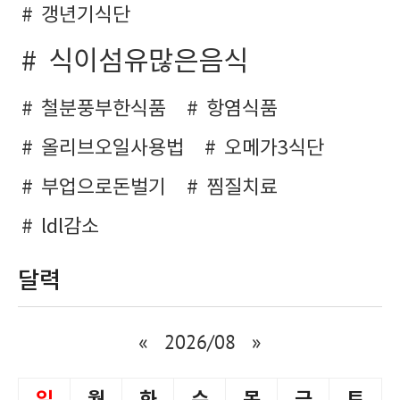
갱년기식단
식이섬유많은음식
철분풍부한식품
항염식품
올리브오일사용법
오메가3식단
부업으로돈벌기
찜질치료
ldl감소
달력
«
2026/08
»
일
월
화
수
목
금
토