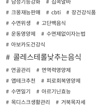
남성기능강화
집콕알바
크몽재능판매
cbti
장건강식품
수면위생
고단백음식
운동영양제
수면제없이자는법
아보카도건강식
콜레스테롤낮추는음식
연골관리
면역력영양제
앱테크추천
피로회복영양제
수면일기
아르기닌효능
목디스크생활관리
거북목자세