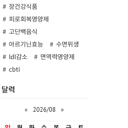
장건강식품
피로회복영양제
고단백음식
아르기닌효능
수면위생
ldl감소
면역력영양제
cbti
달력
«
2026/08
»