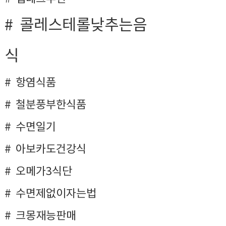
콜레스테롤낮추는음
식
항염식품
철분풍부한식품
수면일기
아보카도건강식
오메가3식단
수면제없이자는법
크몽재능판매