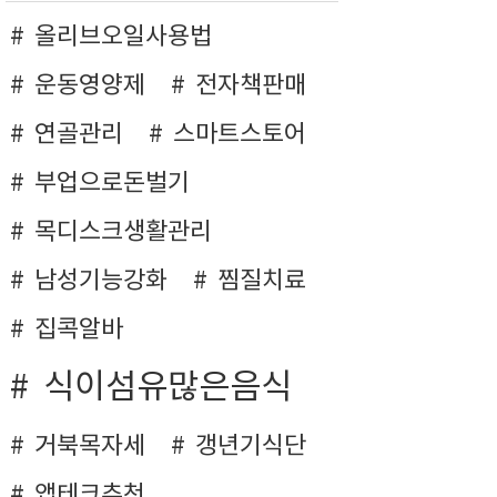
올리브오일사용법
운동영양제
전자책판매
연골관리
스마트스토어
부업으로돈벌기
목디스크생활관리
남성기능강화
찜질치료
집콕알바
식이섬유많은음식
거북목자세
갱년기식단
앱테크추천