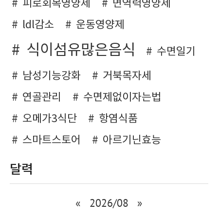
피로회복영양제
면역력영양제
ldl감소
운동영양제
식이섬유많은음식
수면일기
남성기능강화
거북목자세
연골관리
수면제없이자는법
오메가3식단
항염식품
스마트스토어
아르기닌효능
달력
«
2026/08
»