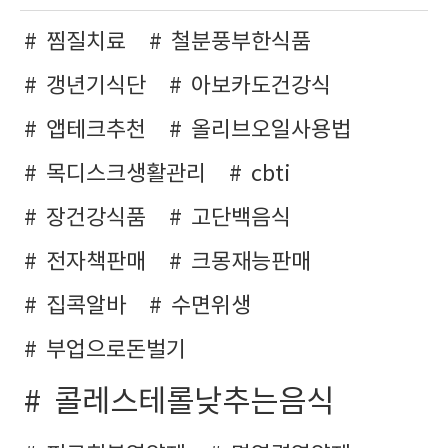
찜질치료
철분풍부한식품
갱년기식단
아보카도건강식
앱테크추천
올리브오일사용법
목디스크생활관리
cbti
장건강식품
고단백음식
전자책판매
크몽재능판매
집콕알바
수면위생
부업으로돈벌기
콜레스테롤낮추는음식