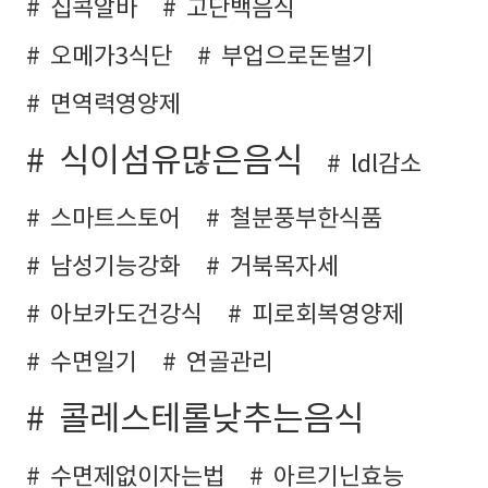
집콕알바
고단백음식
오메가3식단
부업으로돈벌기
면역력영양제
식이섬유많은음식
ldl감소
스마트스토어
철분풍부한식품
남성기능강화
거북목자세
아보카도건강식
피로회복영양제
수면일기
연골관리
콜레스테롤낮추는음식
수면제없이자는법
아르기닌효능