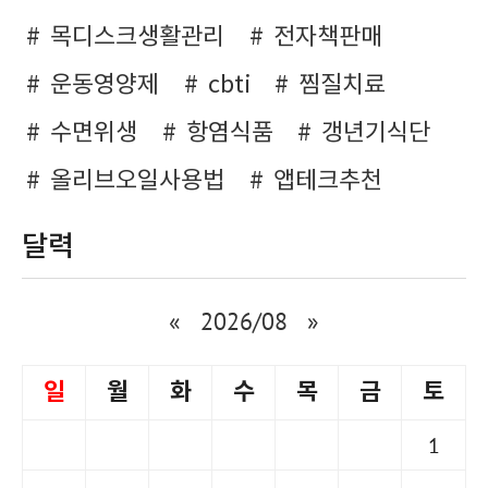
목디스크생활관리
전자책판매
운동영양제
cbti
찜질치료
수면위생
항염식품
갱년기식단
올리브오일사용법
앱테크추천
달력
«
2026/08
»
일
월
화
수
목
금
토
1