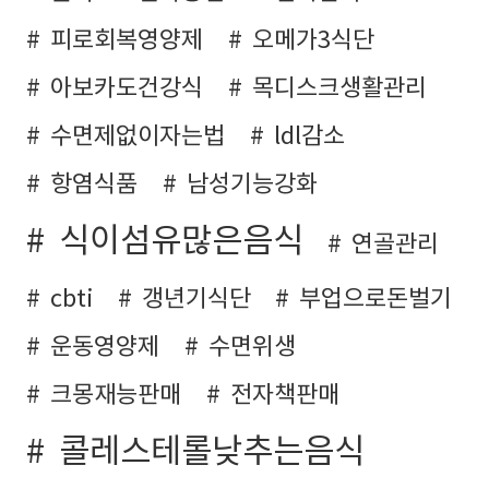
피로회복영양제
오메가3식단
아보카도건강식
목디스크생활관리
수면제없이자는법
ldl감소
항염식품
남성기능강화
식이섬유많은음식
연골관리
cbti
갱년기식단
부업으로돈벌기
운동영양제
수면위생
크몽재능판매
전자책판매
콜레스테롤낮추는음식