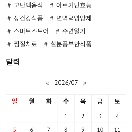
고단백음식
아르기닌효능
장건강식품
면역력영양제
스마트스토어
수면일기
찜질치료
철분풍부한식품
달력
«
2026/07
»
일
월
화
수
목
금
토
1
2
3
4
5
6
7
8
9
10
11