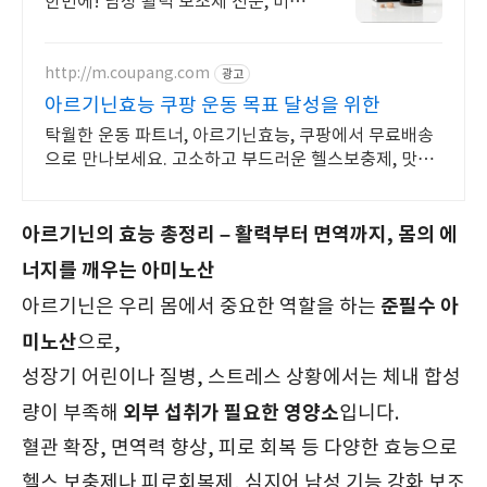
한번에! 남성 활력 보조제 전문, 비어
맨 진짜 나로 돌아가는 2알! 지치지
않는 활력을 위한 선택! 뉴트리버틀
러 비어맨!
http://m.coupang.com
광고
아르기닌효능 쿠팡 운동 목표 달성을 위한
탁월한 운동 파트너, 아르기닌효능, 쿠팡에서 무료배송
으로 만나보세요. 고소하고 부드러운 헬스보충제, 맛있
게 단백질을 채우세요.
아르기닌의 효능 총정리 – 활력부터 면역까지, 몸의 에
너지를 깨우는 아미노산
준필수 아
아르기닌은 우리 몸에서 중요한 역할을 하는
미노산
으로,
성장기 어린이나 질병, 스트레스 상황에서는 체내 합성
외부 섭취가 필요한 영양소
량이 부족해
입니다.
혈관 확장, 면역력 향상, 피로 회복 등 다양한 효능으로
헬스 보충제나 피로회복제, 심지어 남성 기능 강화 보조