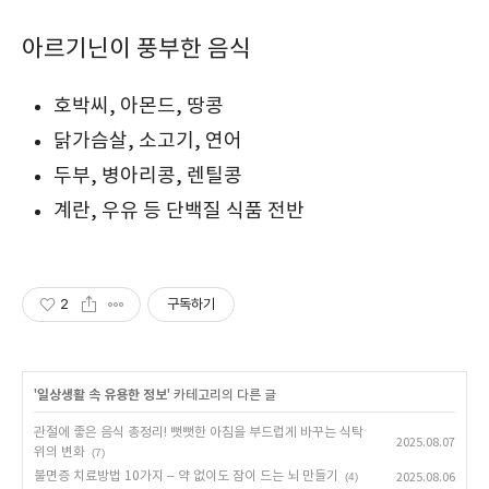
아르기닌이 풍부한 음식
호박씨, 아몬드, 땅콩
닭가슴살, 소고기, 연어
두부, 병아리콩, 렌틸콩
계란, 우유 등 단백질 식품 전반
2
구독하기
'
일상생활 속 유용한 정보
' 카테고리의 다른 글
관절에 좋은 음식 총정리! 뻣뻣한 아침을 부드럽게 바꾸는 식탁
2025.08.07
위의 변화
(7)
불면증 치료방법 10가지 – 약 없이도 잠이 드는 뇌 만들기
(4)
2025.08.06