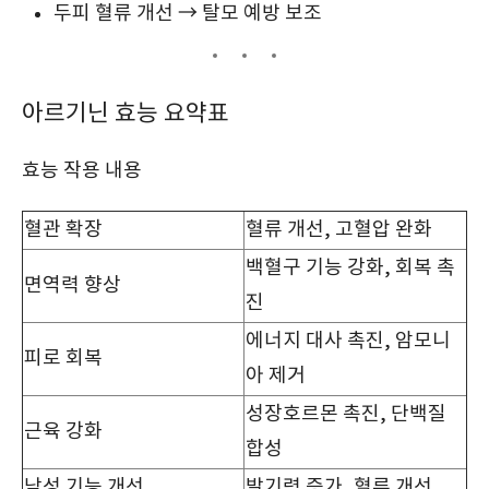
두피 혈류 개선 → 탈모 예방 보조
아르기닌 효능 요약표
효능 작용 내용
혈관 확장
혈류 개선, 고혈압 완화
백혈구 기능 강화, 회복 촉
면역력 향상
진
에너지 대사 촉진, 암모니
피로 회복
아 제거
성장호르몬 촉진, 단백질
근육 강화
합성
남성 기능 개선
발기력 증가, 혈류 개선