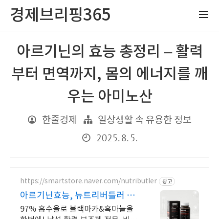
경제브리핑365
아르기닌의 효능 총정리 – 활력
부터 면역까지, 몸의 에너지를 깨
우는 아미노산
한줄경제
일상생활 속 유용한 정보
2025. 8. 5.
https://smartstore.naver.com/nutributler
광고
아르기닌효능, 뉴트리버틀러 알
림받기 동의시 천원 쿠폰!
97% 흡수율로 블랙마카&흑마늘을