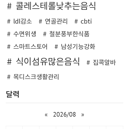
콜레스테롤낮추는음식
ldl감소
연골관리
cbti
수면위생
철분풍부한식품
스마트스토어
남성기능강화
식이섬유많은음식
집콕알바
목디스크생활관리
달력
«
2026/08
»