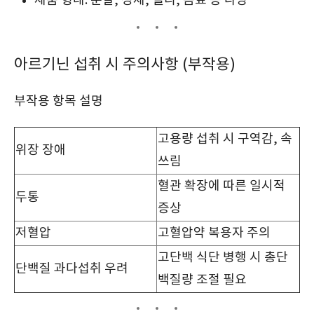
제품 형태: 분말, 정제, 젤리, 음료 등 다양
아르기닌 섭취 시 주의사항 (부작용)
부작용 항목 설명
고용량 섭취 시 구역감, 속
위장 장애
쓰림
혈관 확장에 따른 일시적
두통
증상
저혈압
고혈압약 복용자 주의
고단백 식단 병행 시 총단
단백질 과다섭취 우려
백질량 조절 필요