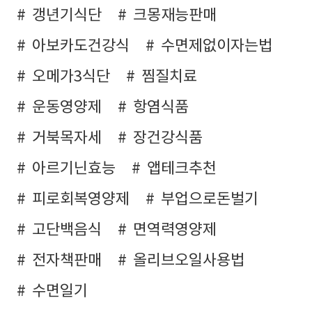
갱년기식단
크몽재능판매
아보카도건강식
수면제없이자는법
오메가3식단
찜질치료
운동영양제
항염식품
거북목자세
장건강식품
아르기닌효능
앱테크추천
피로회복영양제
부업으로돈벌기
고단백음식
면역력영양제
전자책판매
올리브오일사용법
수면일기